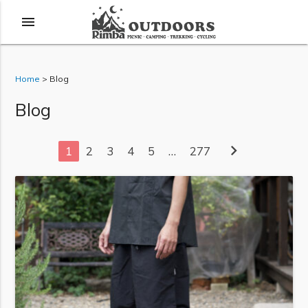
menu
Home
>
Blog
Blog
chevron_right
1
2
3
4
5
…
277