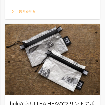
chevron_right
続きを見る
holoからULTRA HEAVYプリントのポ