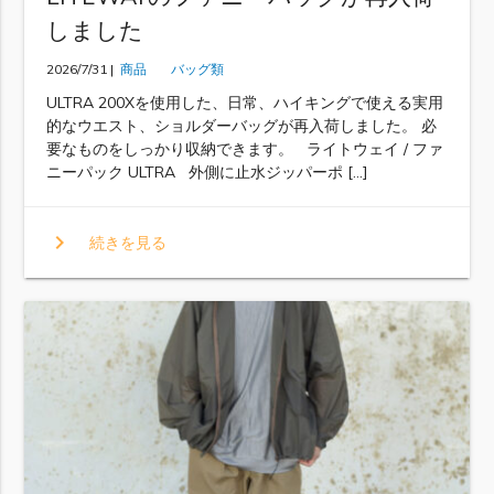
しました
2026/7/31 |
商品
バッグ類
ULTRA 200Xを使用した、日常、ハイキングで使える実用
的なウエスト、ショルダーバッグが再入荷しました。 必
要なものをしっかり収納できます。 ライトウェイ / ファ
ニーパック ULTRA 外側に止水ジッパーポ […]
chevron_right
続きを見る