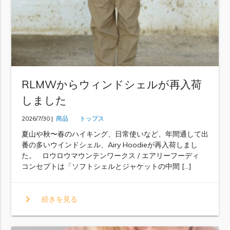
RLMWからウィンドシェルが再入荷
しました
2026/7/30 |
商品
トップス
夏山や秋〜春のハイキング、日常使いなど、年間通して出
番の多いウインドシェル、Airy Hoodieが再入荷しまし
た。 ロウロウマウンテンワークス / エアリーフーディ
コンセプトは「ソフトシェルとジャケットの中間 […]
chevron_right
続きを見る