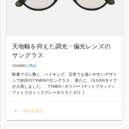
天地幅を抑えた調光・偏光レンズの
サングラス
2026/8/2 |
商品
軽量でズレ難く、ハイキング、日常でも使いやすいデザイ
ンで好評のTYMERのサングラス。 新たに、OLIVERタイプ
が入荷しました。 TYMER / オリバー (マットブラック /
フォトクロミックグレーポラライズ) […]
chevron_right
続きを見る