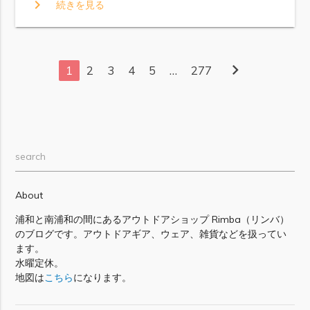
chevron_right
続きを見る
chevron_right
1
2
3
4
5
…
277
search
About
浦和と南浦和の間にあるアウトドアショップ Rimba（リンバ）
のブログです。アウトドアギア、ウェア、雑貨などを扱ってい
ます。
水曜定休。
地図は
こちら
になります。