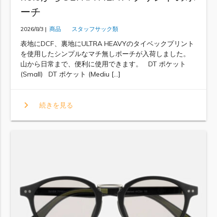
ーチ
2026/8/3 |
商品
スタッフサック類
表地にDCF、裏地にULTRA HEAVYのタイベックプリント
を使用したシンプルなマチ無しポーチが入荷しました。
山から日常まで、便利に使用できます。 DT ポケット
(Small) DT ポケット (Mediu […]
chevron_right
続きを見る