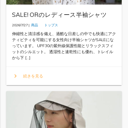
SALE! ORのレディース半袖シャツ
2026/7/27 |
商品
トップス
伸縮性と清涼感を備え、過酷な日差しの中でも快適にアク
ティビティを可能にする女性向け半袖シャツがSALEにな
っています。 UPF30の紫外線保護性能とリラックスフィ
ットのシルエット。 透湿性と速乾性にも優れ、トレイル
から下 […]
chevron_right
続きを見る