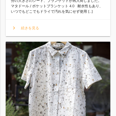
分の大きさのシート、ブランケットが再入荷しました。
マタドール / ポケットブランケット 4.0 耐水性もあり、
いつでもどこでもドライで汚れを気にせず使用 […]
chevron_right
続きを見る