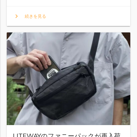
chevron_right
続きを見る
LITEWAYのファニーパックが再入荷