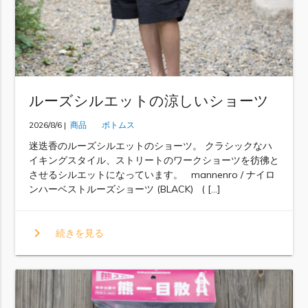
ルーズシルエットの涼しいショーツ
2026/8/6 |
商品
ボトムス
迷迭香のルーズシルエットのショーツ。 クラシックなハ
イキングスタイル、ストリートのワークショーツを彷彿と
させるシルエットになっています。 mannenro / ナイロ
ンハーベストルーズショーツ (BLACK) ( […]
chevron_right
続きを見る