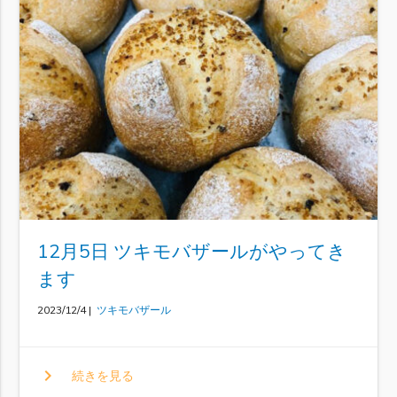
12月5日 ツキモバザールがやってき
ます
2023/12/4 |
ツキモバザール
chevron_right
続きを見る