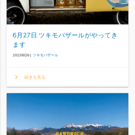
6月27日 ツキモバザールがやってき
ます
2023/6/26 |
ツキモバザール
chevron_right
続きを見る