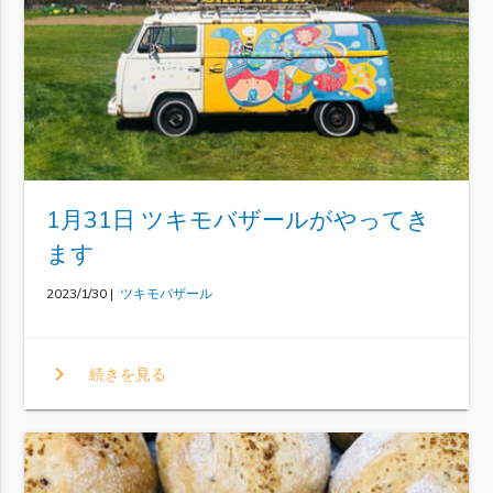
1月31日 ツキモバザールがやってき
ます
2023/1/30 |
ツキモバザール
chevron_right
続きを見る