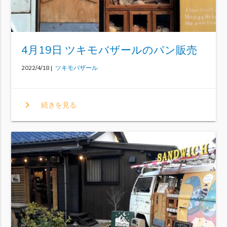
4月19日 ツキモバザールのパン販売
2022/4/18 |
ツキモバザール
chevron_right
続きを見る