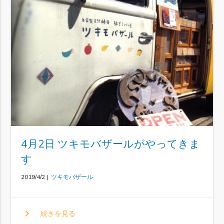
4月2日 ツキモバザールがやってきま
す
2019/4/2 |
ツキモバザール
chevron_right
続きを見る