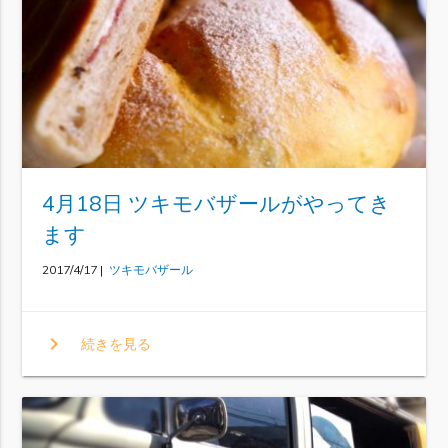
4月18日 ツキモバザールがやってき
ます
2017/4/17 |
ツキモバザール
chevron_right
続きを見る