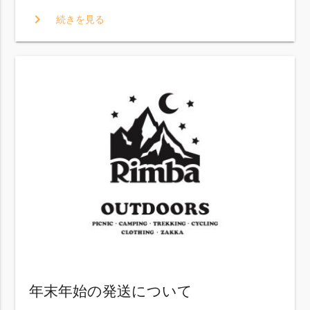
chevron_right
続きを見る
年末年始の発送について