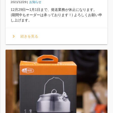
2021/12/29 |
お知らせ
12月29日〜1月1日まで、発送業務が休止になります。
(期間中もオーダーは承っております！) よろしくお願い申
し上げます。
chevron_right
続きを見る