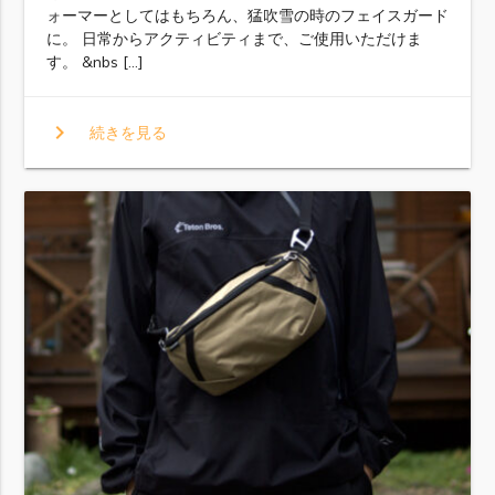
ォーマーとしてはもちろん、猛吹雪の時のフェイスガード
に。 日常からアクティビティまで、ご使用いただけま
す。 &nbs […]
chevron_right
続きを見る