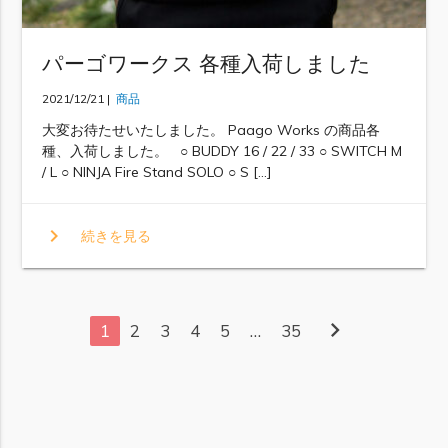
パーゴワークス 各種入荷しました
2021/12/21 |
商品
大変お待たせいたしました。 Paago Works の商品各
種、入荷しました。 ○ BUDDY 16 / 22 / 33 ○ SWITCH M
/ L ○ NINJA Fire Stand SOLO ○ S […]
chevron_right
続きを見る
chevron_right
1
2
3
4
5
…
35