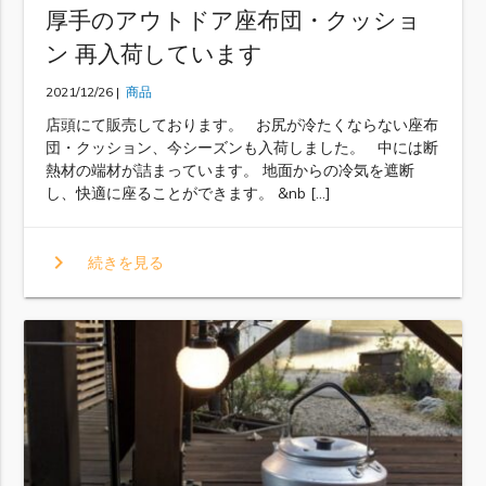
厚手のアウトドア座布団・クッショ
ン 再入荷しています
2021/12/26 |
商品
店頭にて販売しております。 お尻が冷たくならない座布
団・クッション、今シーズンも入荷しました。 中には断
熱材の端材が詰まっています。 地面からの冷気を遮断
し、快適に座ることができます。 &nb […]
chevron_right
続きを見る