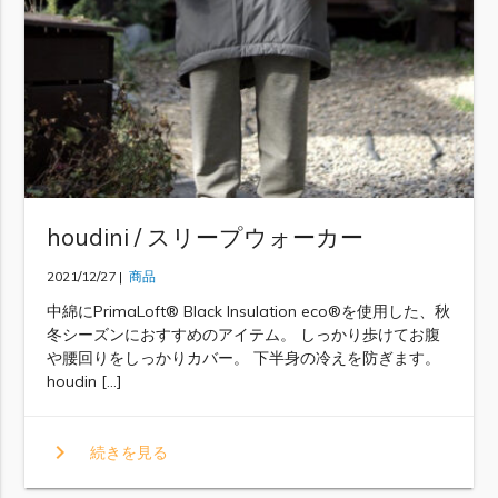
houdini / スリープウォーカー
2021/12/27 |
商品
中綿にPrimaLoft®︎ Black Insulation eco®︎を使用した、秋
冬シーズンにおすすめのアイテム。 しっかり歩けてお腹
や腰回りをしっかりカバー。 下半身の冷えを防ぎます。
houdin […]
chevron_right
続きを見る