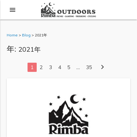
menu
Home
>
Blog
>
2021年
年:
2021年
chevron_right
1
2
3
4
5
…
35