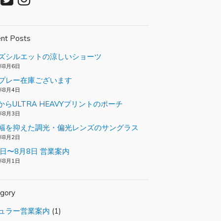
nt Posts
ズシルエットの涼しいショーツ
年8月6日
プレー在庫ございます
年8月4日
loからULTRA HEAVYプリントのポーチ
年8月3日
幅を抑えた調光・偏光レンズのサングラス
年8月2日
2日〜8月8日 営業案内
年8月1日
gory
ュラー営業案内
(1)