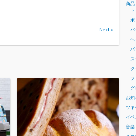
商品
ト
ボ
Next »
バ
ヘ
パッ
ス
ク
フ
グ
お知
ツキ
イベ
音楽