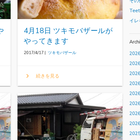
その
Tee
イレ
や
4月18日 ツキモバザールが
やってきます
Arch
2017/4/17 |
ツキモバザール
202
202
202
chevron_right
続きを見る
202
202
202
202
202
202