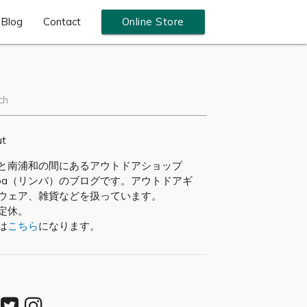
Blog
Contact
Online Store
ch
ut
と南浦和の間にあるアウトドアショップ
mba（リンバ）のブログです。アウトドアギ
ウェア、雑貨などを扱っています。
定休。
は
こちら
になります。