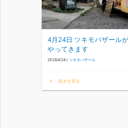
4月24日 ツキモバザール
やってきます
2018/4/24 |
ツキモバザール
chevron_right
続きを見る