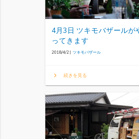
4月3日 ツキモバザールが
ってきます
2018/4/2 |
ツキモバザール
chevron_right
続きを見る