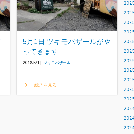
202
202
202
202
が
5月1日 ツキモバザールがや
202
ってきます
202
202
2018/5/1 |
ツキモバザール
202
202
chevron_right
続きを見る
202
202
202
202
202