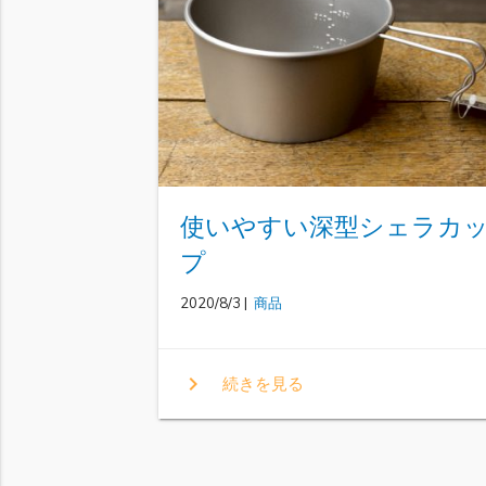
使いやすい深型シェラカ
プ
2020/8/3 |
商品
chevron_right
続きを見る