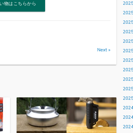
202
い物はこちらから
202
202
202
202
Next »
202
202
202
202
202
202
202
202
202