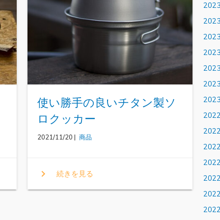
202
202
202
202
202
202
202
ッ
使い勝手の良いチタン製ソ
202
ロクッカー
202
2021/11/20 |
商品
202
202
chevron_right
続きを見る
202
202
202