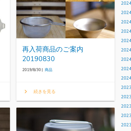
202
202
202
202
202
再入荷商品のご案内
202
20190830
202
202
2019/8/30 |
商品
202
202
chevron_right
続きを見る
202
202
202
202