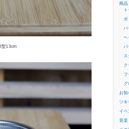
商品
ト
ボ
バ
ヘ
深型13cm
パッ
ス
ク
フ
グ
お知
ツキ
イベ
音楽