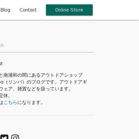
Blog
Contact
Online Store
ch
ut
と南浦和の間にあるアウトドアショップ
mba（リンバ）のブログです。アウトドアギ
ウェア、雑貨などを扱っています。
定休。
は
こちら
になります。