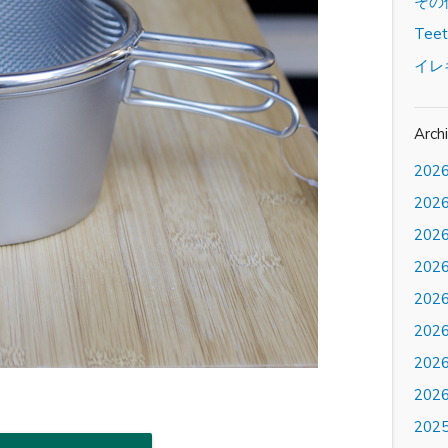
その
Tee
イレ
Arch
202
202
202
202
202
202
202
202
202