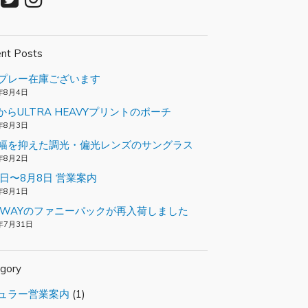
nt Posts
プレー在庫ございます
年8月4日
loからULTRA HEAVYプリントのポーチ
年8月3日
幅を抑えた調光・偏光レンズのサングラス
年8月2日
2日〜8月8日 営業案内
年8月1日
TEWAYのファニーパックが再入荷しました
年7月31日
gory
ュラー営業案内
(1)