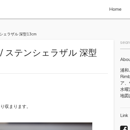
Home
テンシェラザル 深型13cm
sear
ト / ステンシェラザル 深型
Abo
浦和
Ri
ア、
水曜
地図
！
たり収まります。
Link