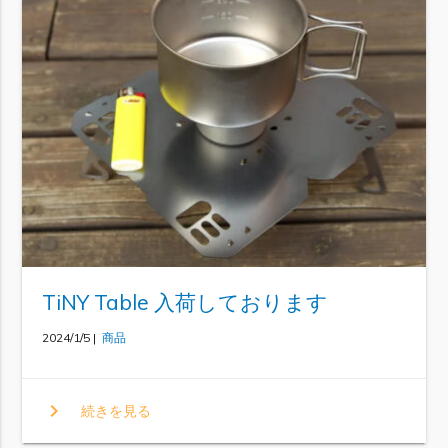
TiNY Table 入荷しております
2024/1/5 |
商品
chevron_right
続きを見る