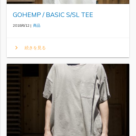
GOHEMP / BASIC S/SL TEE
2018/6/12 |
商品
chevron_right
続きを見る