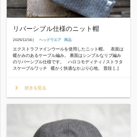
リバーシブル仕様のニット帽
2025/12/16 |
ヘッドウエア
商品
エクストラファインウールを使用したニット帽。 表面は
暖かみのあるケーブル編み。 裏面はシンプルなリブ編み
のリバーシブル仕様です。 ハロコモディティ / ストラタ
スケーブルワッチ 暖かく快適なかぶり心地。 普段 […]
chevron_right
続きを見る