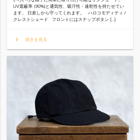
UV遮蔽率 (90%)と通気性、吸汗性・速乾性を持たせてい
ます。 日差しから守ってくれます。 ハロコモディティ /
クレストシェード フロントにはスナップボタン […]
chevron_right
続きを見る