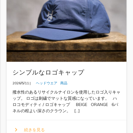
シンプルなロゴキャップ
2026/5/11 |
ヘッドウエア
商品
撥水性のあるリサイクルナイロンを使用したロゴ入りキャ
ップ。 ロゴは刺繍でマットな質感になっています。 ハ
ロコモディティ / ロゴキャップ BEIGE ORANGE 6パ
ネルの程よい深さのクラウン。 […]
chevron_right
続きを見る