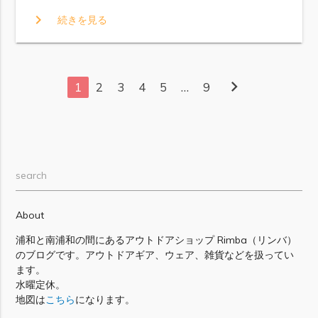
chevron_right
続きを見る
chevron_right
1
2
3
4
5
…
9
search
About
浦和と南浦和の間にあるアウトドアショップ Rimba（リンバ）
のブログです。アウトドアギア、ウェア、雑貨などを扱ってい
ます。
水曜定休。
地図は
こちら
になります。