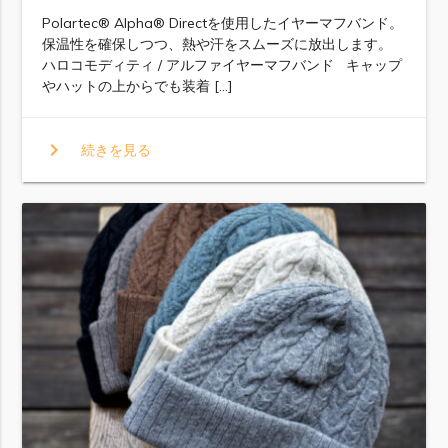
Polartec®︎ Alpha®︎ Directを使用したイヤーマフバンド。
保温性を確保しつつ、熱や汗をスムーズに放出します。
ハロコモディティ / アルファイヤーマフバンド キャップ
やハットの上からでも装着 […]
chevron_right
続きを見る