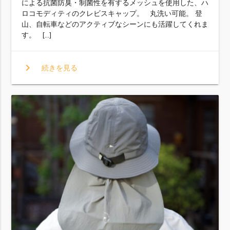
による抗菌防臭・制菌性を有するメッシュを使用した、ハ
ロコモディティのクレビスキャップ。 丸洗い可能。 登
山、自転車などのアクティブなシーンにも活躍してくれま
す。 […]
chevron_right
続きを見る