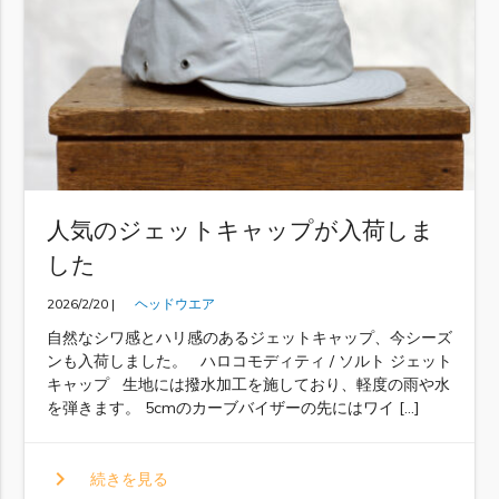
人気のジェットキャップが入荷しま
した
2026/2/20 |
ヘッドウエア
自然なシワ感とハリ感のあるジェットキャップ、今シーズ
ンも入荷しました。 ハロコモディティ / ソルト ジェット
キャップ 生地には撥水加工を施しており、軽度の雨や水
を弾きます。 5cmのカーブバイザーの先にはワイ […]
chevron_right
続きを見る