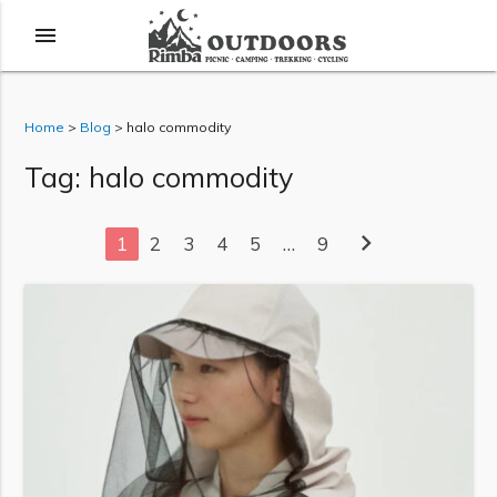
menu
Home
>
Blog
>
halo commodity
Tag: halo commodity
chevron_right
1
2
3
4
5
…
9