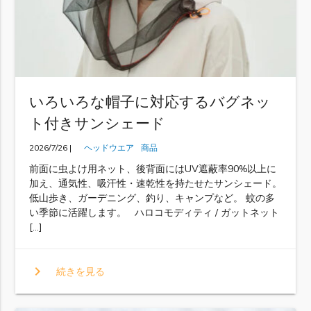
いろいろな帽子に対応するバグネッ
ト付きサンシェード
2026/7/26 |
ヘッドウエア
商品
前面に虫よけ用ネット、後背面にはUV遮蔽率90%以上に
加え、通気性、吸汗性・速乾性を持たせたサンシェード。
低山歩き、ガーデニング、釣り、キャンプなど。 蚊の多
い季節に活躍します。 ハロコモディティ / ガットネット
[…]
chevron_right
続きを見る