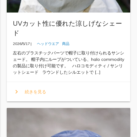
UVカット性に優れた涼しげなシェー
ド
2026/5/17 |
ヘッドウエア
商品
左右のプラスチックパーツで帽子に取り付けられるサンシ
ェード。 帽子内にループがついている、halo commodity
の製品に取り付け可能です。 ハロコモディティ / サンリ
ットシェード ラウンドしたシルエットで […]
chevron_right
続きを見る